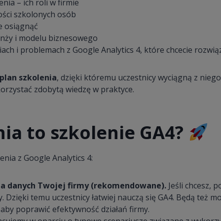
nia – ich roli w firmie
ości szkolonych osób
ie osiągnąć
ranży i modelu biznesowego
ach i problemach z Google Analytics 4, które chcecie rozwią
plan szkolenia
, dzięki któremu uczestnicy wyciągną z nieg
orzystać zdobytą wiedzę w praktyce.
ia to szkolenie GA4?
nia z Google Analytics 4:
na danych Twojej firmy
(rekomendowane).
Jeśli chcesz, 
. Dzięki temu uczestnicy łatwiej nauczą się GA4. Będą też m
 aby poprawić efektywność działań firmy.