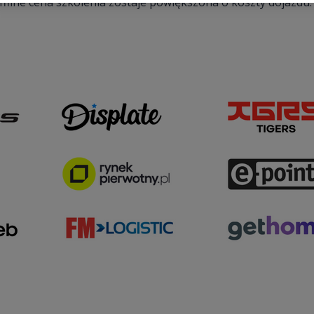
fline cena szkolenia zostaje powiększona o koszty dojazdu.