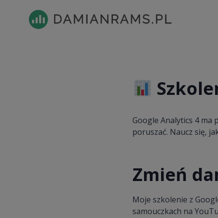
Przejdź
do
treści
Szkolen
Google Analytics 4 ma p
poruszać. Naucz się, j
Zmień da
Moje szkolenie z Googl
samouczkach na YouTu