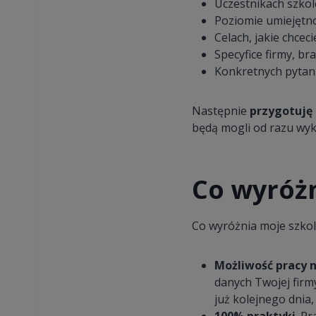
Uczestnikach szkole
Poziomie umiejętn
Celach, jakie chcec
Specyfice firmy, b
Konkretnych pytani
Następnie
przygotuję 
będą mogli od razu wyk
Co wyróżn
Co wyróżnia moje szkole
Możliwość pracy 
danych Twojej firmy
już kolejnego dnia,