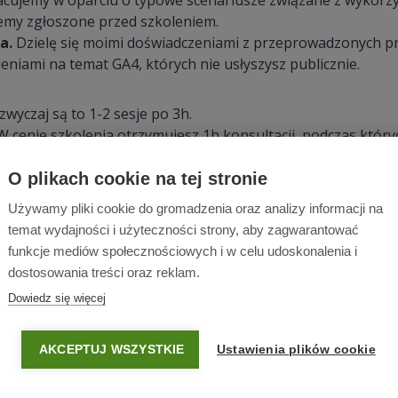
racujemy w oparciu o typowe scenariusze związane z wykorz
emy zgłoszone przed szkoleniem.
a.
Dzielę się moimi doświadczeniami z przeprowadzonych pr
eniami na temat GA4, których nie usłyszysz publicznie.
wyczaj są to 1-2 sesje po 3h.
 cenie szkolenia otrzymujesz 1h konsultacji, podczas któ
zące GA4 i pokrewnych narzędzi, jakie pojawiły się od czasu 
O plikach cookie na tej stronie
Używamy pliki cookie do gromadzenia oraz analizy informacji na
zkolenia
temat wydajności i użyteczności strony, aby zagwarantować
funkcje mediów społecznościowych i w celu udoskonalenia i
dostosowania treści oraz reklam.
 Google Analytics 4 dla Twojej firmy prowadzę w dwóch war
Dowiedz się więcej
ię przez Google Meet / Zoom.
e Twojej firmy.
AKCEPTUJ WSZYSTKIE
Ustawienia plików cookie