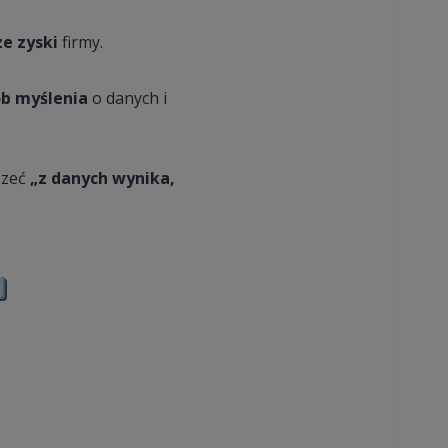
e zyski
firmy.
ób myślenia
o danych i
szeć
„z danych wynika,