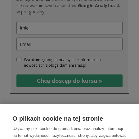
się najważniejszych aspektów
Google Analytics 4
w pół godziny.
Wyrażam zgodę na przesyłanie informacji o
nowościach z bloga damianrams.pl
Chcę dostęp do kursu »
Dodatkowy prezent na start:
cheklista
konfiguracji Google Analytics, arkusz do tagowania
O plikach cookie na tej stronie
UTM i zestaw gotowych pytań do badań
Używamy pliki cookie do gromadzenia oraz analizy informacji
ankietowych.
na temat wydajności i użyteczności strony, aby zagwarantować