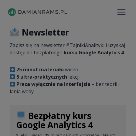
Przejdź
do
treści
Newsletter
Zapisz się na newsletter #TajnikiAnalityki i uzyskaj
dostęp do bezpłatnego
kursu Google Analytics 4
.
25 minut materiału
wideo
5
ultra-praktycznych
lekcji
Praca wyłącznie na interfejsie
– bez teorii i
lania wody
Bezpłatny kurs
Google Analytics 4
5
lekcji wideo.
25
minut samych konkretów. Naucz