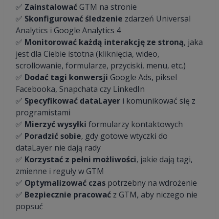
✅
Zainstalować
GTM na stronie
✅
Skonfigurować śledzenie
zdarzeń Universal
Analytics i Google Analytics 4
✅
Monitorować każdą interakcję ze stroną
, jaka
jest dla Ciebie istotna (kliknięcia, wideo,
scrollowanie, formularze, przyciski, menu, etc.)
✅
Dodać tagi konwersji
Google Ads, piksel
Facebooka, Snapchata czy LinkedIn
✅
Specyfikować dataLayer
i komunikować się z
programistami
✅
Mierzyć wysyłki
formularzy kontaktowych
✅
Poradzić sobie
, gdy gotowe wtyczki do
dataLayer nie dają rady
✅
Korzystać z pełni możliwości
, jakie dają tagi,
zmienne i reguły w GTM
✅
Optymalizować czas
potrzebny na wdrożenie
✅
Bezpiecznie pracować
z GTM, aby niczego nie
popsuć