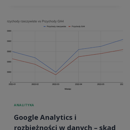
ANALYTICS
4
–
ŚLEDZENIE
DANYCH
ECOMMERCE
ANALITYKA
Google Analytics i
rozbieżności w danych – skąd