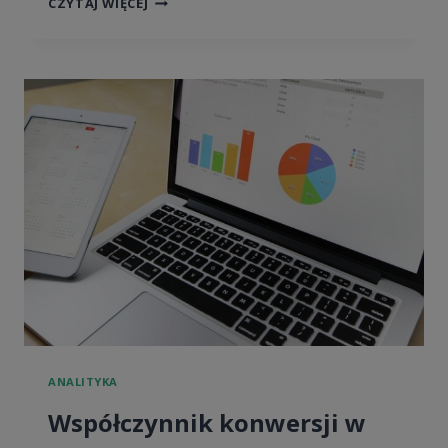
5
CZYTAJ WIĘCEJ
BŁĘDÓW
W
KONFIGURACJI
GOOGLE
ANALYTICS
4
ANALITYKA
Współczynnik konwersji w