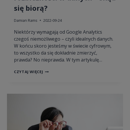
się biorą?
Damian Rams
2022-09-24
Niektórzy wymagają od Google Analytics
czegoś niemożliwego – czyli idealnych danych.
W końcu skoro jesteśmy w świecie cyfrowym,
to wszystko da się dokładnie zmierzyć,
prawda? No nieprawda. W tym artykulę…
GOOGLE
CZYTAJ WIĘCEJ
ANALYTICS
I
ROZBIEŻNOŚCI
W
DANYCH
–
SKĄD
SIĘ