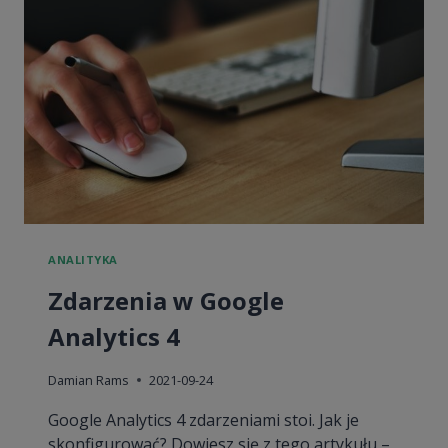
NIEZBĘDNE
DO
JEJ
URUCHOMIENIA?
[WPIS
GOŚCINNY]
ANALITYKA
Zdarzenia w Google
Analytics 4
Damian Rams
2021-09-24
Google Analytics 4 zdarzeniami stoi. Jak je
skonfigurować? Dowiesz się z tego artykułu –