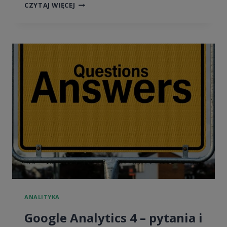
GA4
CZYTAJ WIĘCEJ
NIE
POKAZUJE
PRZYCHODU!
CO
ZROBIĆ?
ANALITYKA
Google Analytics 4 – pytania i